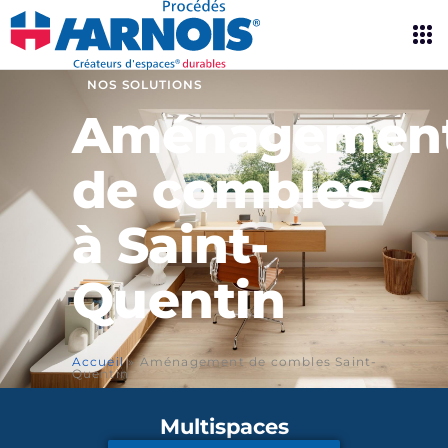
NOS SOLUTIONS
Aménagemen
de combles
à Saint-
Quentin
Accueil
»
Aménagement de combles Saint-
Quentin
Multispaces