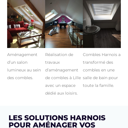
Aménagement
Réalisation de
Combles Harnois a
d’un salon
travaux
transformé des
lumineux au sein
d’aménagement
combles en une
des combles.
de combles à Lille
salle de bain pour
avec un espace
toute la famille.
dédié aux loisirs.
LES SOLUTIONS HARNOIS
POUR AMÉNAGER VOS