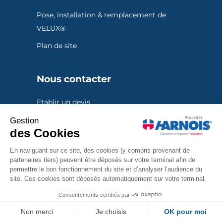
Pose, installation & remplacement de
VELUX®
Plan de site
Nous contacter
Etablir un devis
Gestion
Trouvez votre agence la plus proche
des Cookies
Numéro Nord :
03 20 72 57 66
En naviguant sur ce site, des cookies (y compris provenant de
Numéro Pas-de-Calais :
03 21 23 58 14
partenaires tiers) peuvent être déposés sur votre terminal afin de
permettre le bon fonctionnement du site et d’analyser l’audience du
Numéro Grand Est :
03 26 05 07 55
site. Ces cookies sont déposés automatiquement sur votre terminal.
Consentements certifiés par
Non merci
Je choisis
OK pour moi