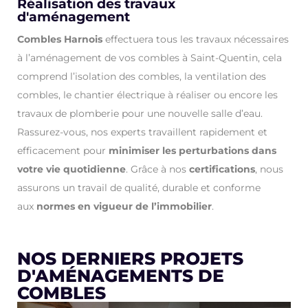
Réalisation des travaux
d'aménagement
Combles Harnois
effectuera tous les travaux nécessaires
à l’aménagement de vos combles à Saint-Quentin, cela
comprend l’isolation des combles, la ventilation des
combles, le chantier électrique à réaliser ou encore les
travaux de plomberie pour une nouvelle salle d’eau.
Rassurez-vous, nos experts travaillent rapidement et
efficacement pour
minimiser les perturbations dans
votre vie quotidienne
. Grâce à nos
certifications
, nous
assurons un travail de qualité, durable et conforme
aux
normes en vigueur de l’immobilier
.
NOS DERNIERS PROJETS
D'AMÉNAGEMENTS DE
COMBLES