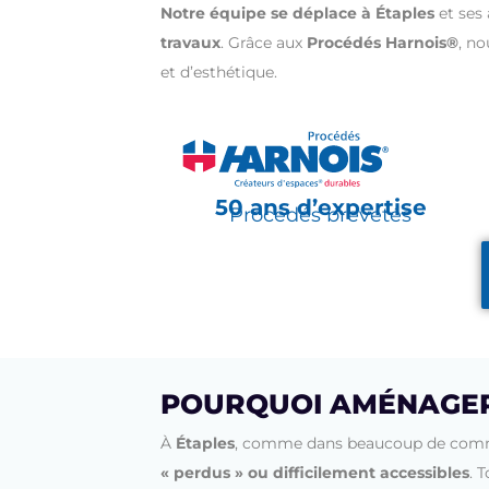
Notre équipe se déplace à Étaples
et ses
travaux
.
Grâce aux
Procédés Harnois®
, no
et d’esthétique.
50 ans d’expertise
Procédés brevetés
POURQUOI AMÉNAGER 
À
Étaples
, comme dans beaucoup de com
« perdus » ou difficilement accessibles
.
T