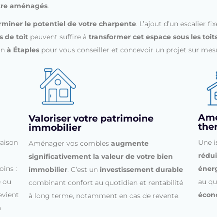
être aménagés
.
rminer le potentiel de votre charpente
.
L’ajout d’un escalier f
s de toit
peuvent suffire à
transformer cet espace sous les toit
on
à Étaples
pour vous conseiller et concevoir un projet sur mes
Amél
Valoriser votre patrimoine
the
immobilier
maison
Une i
Aménager vos combles
augmente
rédui
significativement la valeur de votre bien
ins :
éner
immobilier
. C’est un
investissement durable
e ou
au qu
combinant confort au quotidien et rentabilité
evient
écon
à long terme, notamment en cas de revente.
à