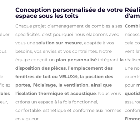
Conception personnalisée de votre
Réal
espace sous les toits
d'a
Chaque projet d’aménagement de combles a ses
Combl
aluer
spécificités, c’est pourquoi nous élaborons avec
nécess
vous une
solution sur mesure
, adaptée à vos
cela co
nous
besoins, vos envies et vos contraintes. Notre
ventila
équipe conçoit un
plan personnalisé
intégrant
la
réalis
disposition des pièces, l’emplacement des
une nou
de
fenêtres de toit ou VELUX®, la position des
expert
iciez
portes, l’éclairage, la ventilation, ainsi que
pour
mi
bles
l’isolation thermique et acoustique
. Nous vous
quoti
eur,
créons un espace à la fois fonctionnel,
assuron
confortable, esthétique et conforme aux normes
confo
en vigueur.
l’immo