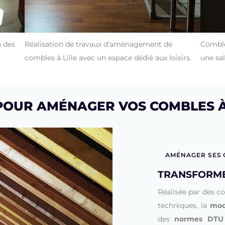
 des
Réalisation de travaux d’aménagement de
Comble
combles à Lille avec un espace dédié aux loisirs.
une sal
 POUR AMÉNAGER VOS COMBLES À
AMÉNAGER SES
TRANSFORME
Réalisée par des c
techniques, la
mod
des
normes DTU 