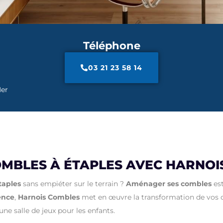
Téléphone
03 21 23 58 14
Mer
MBLES À ÉTAPLES AVEC HARNOI
taples
sans empiéter sur le terrain ?
Aménager ses combles
est
ence
,
Harnois Combles
met en œuvre la transformation de vos
e salle de jeux pour les enfants.