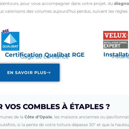
 alentours, pour vous accompagner dans votre projet, du
diagno
us valorisons des volumes aujourd’hui perdus, suivant les règles d
Installa
Certification Qualibat RGE
Install
Gage de confiance
EN SAVOIR PLUS
VOS COMBLES À ÉTAPLES ?
munes de la
Côte d’Opale
, les maisons anciennes ou pavillonna
outefois, si la pente de votre toiture dépasse 30° et que la hauteu