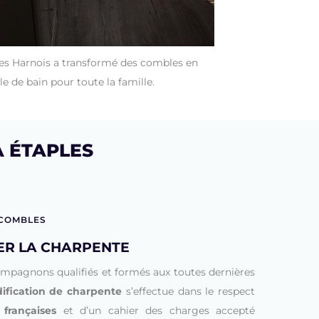
s Harnois a transformé des combles en
le de bain pour toute la famille.
 ÉTAPLES
 COMBLES
R LA CHARPENTE
ompagnons qualifiés et formés aux toutes dernières
ification de charpente
s’effectue dans le respect
françaises
et d’un cahier des charges accepté