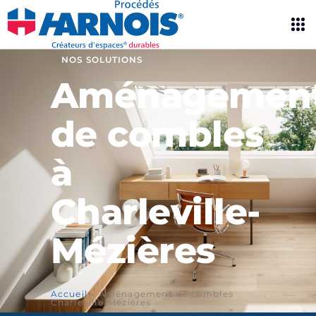
NOS SOLUTIONS
Aménagemen
de combles
à
Charleville-
Mézières
Accueil
»
Aménagement de combles
Charleville-Mézières