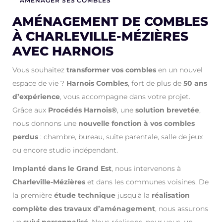
AMÉNAGER SES COMBLES
AMÉNAGEMENT DE COMBLES
À CHARLEVILLE-MÉZIÈRES
AVEC HARNOIS
Vous souhaitez
transformer vos combles
en un nouvel
espace de vie ?
Harnois Combles
, fort de plus de
50 ans
d’expérience
, vous accompagne dans votre projet.
Grâce aux
Procédés Harnois®
, une
solution brevetée
,
nous donnons une
nouvelle fonction à vos combles
perdus
: chambre, bureau, suite parentale, salle de jeux
ou encore studio indépendant.
Implanté dans le Grand Est
, nous intervenons à
Charleville-Mézières
et dans les communes voisines.
De
la première
étude technique
jusqu’à la
réalisation
complète des travaux d’aménagement
, nous assurons
un
suivi personnalisé
.
Nous réalisons, pour vous, un