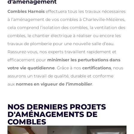
d'aménagement
Combles Harnois
effectuera tous les travaux nécessaires
à l’aménagement de vos combles à Charleville-Mézières,
cela comprend l’isolation des combles, la ventilation des
combles, le chantier électrique à réaliser ou encore les
travaux de plomberie pour une nouvelle salle d’eau.
Rassurez-vous, nos experts travaillent rapidement et
efficacement pour
minimiser les perturbations dans
votre vie quotidienne
. Grâce à nos
certifications
, nous
assurons un travail de qualité, durable et conforme
aux
normes en vigueur de l’immobilier
.
NOS DERNIERS PROJETS
D'AMÉNAGEMENTS DE
COMBLES