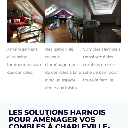
Aménagement
Réalisation de
Combles Harnois a
d’un salon
travaux
transformé des
lumineux au sein
d’aménagement
combles en une
des combles.
de combles à Lille
salle de bain pour
avec un espace
toute la famille.
dédié aux loisirs.
LES SOLUTIONS HARNOIS
POUR AMÉNAGER VOS
COMBLES À CHARLEVILLE-