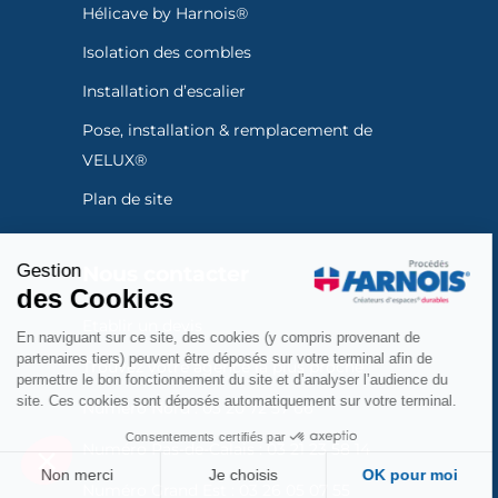
Hélicave by Harnois®
Isolation des combles
Installation d’escalier
Pose, installation & remplacement de
VELUX®
Plan de site
Gestion
Nous contacter
des Cookies
Etablir un devis
En naviguant sur ce site, des cookies (y compris provenant de
partenaires tiers) peuvent être déposés sur votre terminal afin de
Trouvez votre agence la plus proche
permettre le bon fonctionnement du site et d’analyser l’audience du
site. Ces cookies sont déposés automatiquement sur votre terminal.
Numéro Nord :
03 20 72 57 66
Consentements certifiés par
Numéro Pas-de-Calais :
03 21 23 58 14
Non merci
Je choisis
OK pour moi
Numéro Grand Est :
03 26 05 07 55