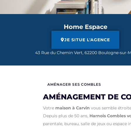
Home Espace
JE SITUE L'AGENCE
43 Rue du Chemin Vert, 62200 Boulogne-sur-
AMÉNAGER SES COMBLES
AMÉNAGEMENT DE COM
Votre
maison à Carvin
vous semble étroite
Depuis plus de 50 ans,
Harnois Combles v
parentale, bureau, salle de jeux ou espace 