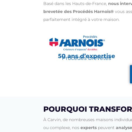
Basé dans les Hauts-de-France,
nous inter
brevetée des Procédés Harnois®
vous as
parfaitement intégré à votre maison.
50 ans d’expertise
Procédés brevetés
POURQUOI TRANSFOR
À Carvin, de nombreuses maisons individue
ou complexe, nos
experts
peuvent
analyse