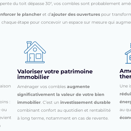
la pente du toit dépasse 30°, vos combles sont probablement amé
enforcer le plancher
et d’
ajouter des ouvertures
pour transform
 chaque étape pour concevoir un espace sur mesure qui augment
Amél
Valoriser votre patrimoine
the
immobilier
maison
Une i
Aménager vos combles
augmente
rédui
significativement la valeur de votre bien
ins :
éner
immobilier
. C’est un
investissement durable
e ou
au qu
combinant confort au quotidien et rentabilité
evient
écon
à long terme, notamment en cas de revente.
à