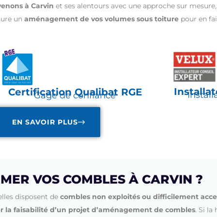
venons à Carvin
et ses alentours avec une approche sur mesure,
sure un
aménagement de vos volumes sous toiture
pour en fai
Installa
Certification Qualibat RGE
Install
Gage de confiance
EN SAVOIR PLUS
MER VOS COMBLES À CARVIN ?
lles disposent de
combles non exploités ou difficilement acce
r la faisabilité d’un projet d’aménagement de combles
.
Si la