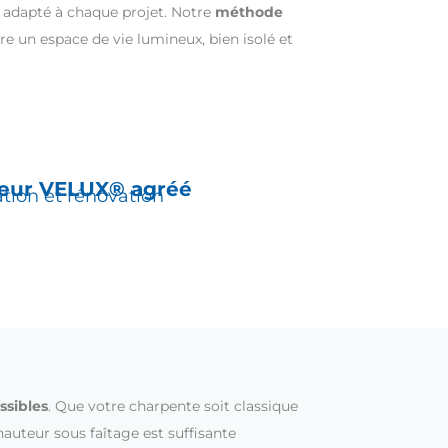
 adapté à chaque projet.
Notre
méthode
re un espace de vie lumineux, bien isolé et
teur
VELUX® agréé
ation et rénovation
ssibles
.
Que votre charpente soit classique
 hauteur sous faîtage est suffisante