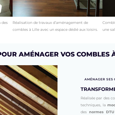
 des
Réalisation de travaux d’aménagement de
Comble
combles à Lille avec un espace dédié aux loisirs.
une sal
 POUR AMÉNAGER VOS COMBLES 
AMÉNAGER SES
TRANSFORME
Réalisée par des c
techniques, la
mod
des
normes DTU 