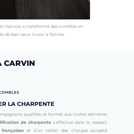
s Harnois a transformé des combles en
le de bain pour toute la famille.
À CARVIN
 COMBLES
R LA CHARPENTE
ompagnons qualifiés et formés aux toutes dernières
ification de charpente
s’effectue dans le respect
françaises
et d’un cahier des charges accepté