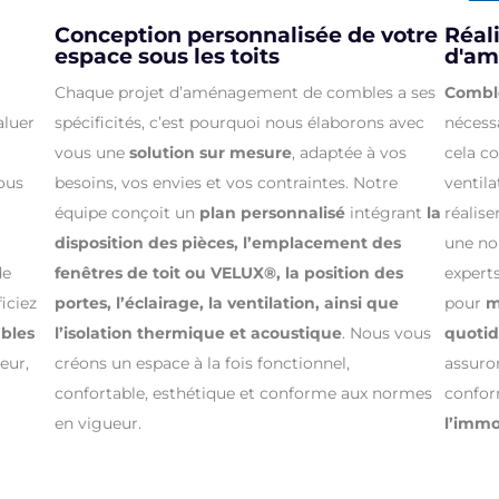
Conception personnalisée de votre
Réal
espace sous les toits
d'a
Chaque projet d’aménagement de combles a ses
Combl
aluer
spécificités, c’est pourquoi nous élaborons avec
nécess
vous une
solution sur mesure
, adaptée à vos
cela co
nous
besoins, vos envies et vos contraintes. Notre
ventila
équipe conçoit un
plan personnalisé
intégrant
la
réalis
disposition des pièces, l’emplacement des
une nou
de
fenêtres de toit ou VELUX®, la position des
expert
iciez
portes, l’éclairage, la ventilation, ainsi que
pour
mi
bles
l’isolation thermique et acoustique
. Nous vous
quoti
eur,
créons un espace à la fois fonctionnel,
assuron
confortable, esthétique et conforme aux normes
confo
en vigueur.
l’immo