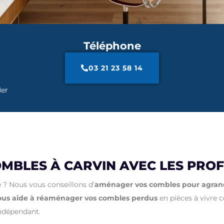
Téléphone
03 21 23 58 14
Mer
BLES À CARVIN AVEC LES PROF
 ?
Nous vous conseillons d’
aménager vos combles pour agrandi
ous aide à réaménager vos combles perdus
en pièces à vivre c
indépendant.