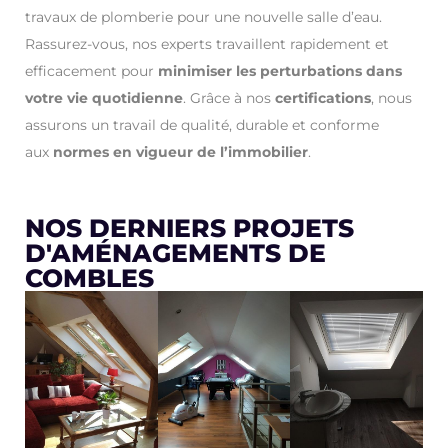
travaux de plomberie pour une nouvelle salle d’eau.
Rassurez-vous, nos experts travaillent rapidement et
efficacement pour
minimiser les perturbations dans
votre vie quotidienne
. Grâce à nos
certifications
, nous
assurons un travail de qualité, durable et conforme
aux
normes en vigueur de l’immobilier
.
NOS DERNIERS PROJETS
D'AMÉNAGEMENTS DE
COMBLES