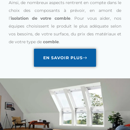
Ainsi, de nombreux aspects rentrent en compte dans le
choix des composants à prévoir, en amont de
l’
isolation de votre comble
. Pour vous aider, nos
équipes choisissent le produit le plus adéquate selon
vos besoins, de votre surface, du prix des matériaux et
de votre type de
comble
.
EN SAVOIR PLUS