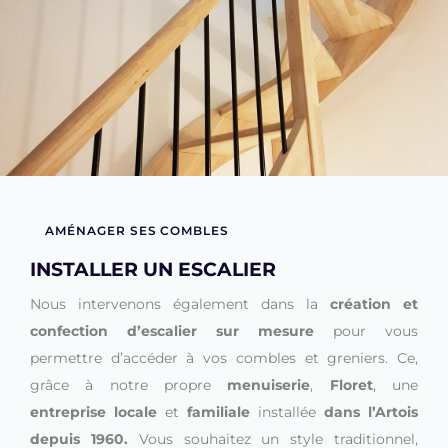
AMÉNAGER SES COMBLES
INSTALLER UN ESCALIER
Nous intervenons également dans la
création et
confection d’escalier sur mesure
pour vous
permettre d’accéder à vos combles et greniers. Ce,
grâce à notre propre
menuiserie
,
Floret
, une
entreprise locale
et
familiale
installée
dans l’Artois
depuis 1960.
Vous souhaitez un style traditionnel,