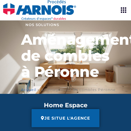
NOS SOLUTIONS
Aménagemen
de combles
à Péronne
Accueil
»
Aménagement de combles Péronne
Home Espace
JE SITUE L'AGENCE