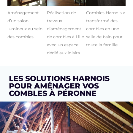
Aménagement
Réalisation de
Combles Harnois a
d’un salon
travaux
transformé des
lumineux au sein
d’aménagement
combles en une
des combles.
de combles à Lille
salle de bain pour
avec un espace
toute la famille.
dédié aux loisirs.
LES SOLUTIONS HARNOIS
POUR AMÉNAGER VOS
COMBLES À PÉRONNE