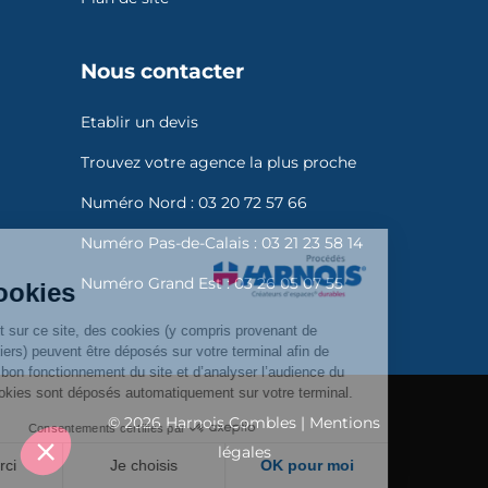
Nous contacter
Etablir un devis
Trouvez votre agence la plus proche
Numéro Nord :
03 20 72 57 66
Numéro Pas-de-Calais :
03 21 23 58 14
Gestion
Numéro Grand Est :
03 26 05 07 55
des Cookies
En naviguant sur ce site, des cookies (y compris provenant de
partenaires tiers) peuvent être déposés sur votre terminal afin de
permettre le bon fonctionnement du site et d’analyser l’audience du
site. Ces cookies sont déposés automatiquement sur votre terminal.
© 2026 Harnois Combles |
Mentions
Consentements certifiés par
légales
Non merci
Je choisis
OK pour moi