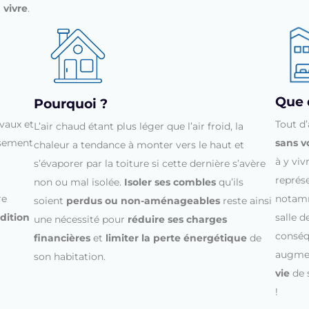
 vivre
.
Que 
Pourquoi ?
Tout d’
vaux et
L’air chaud étant plus léger que l’air froid, la
sans v
ssement
chaleur a tendance à monter vers le haut et
à y vi
s’évaporer par la toiture si cette dernière s’avère
représ
non ou mal isolée.
Isoler ses combles
qu’ils
notamm
re
soient
perdus ou non-aménageables
reste ainsi
salle d
dition
une nécessité pour
réduire ses charges
conséq
financières
et
limiter la perte énergétique
de
augmen
son habitation.
vie
de 
!