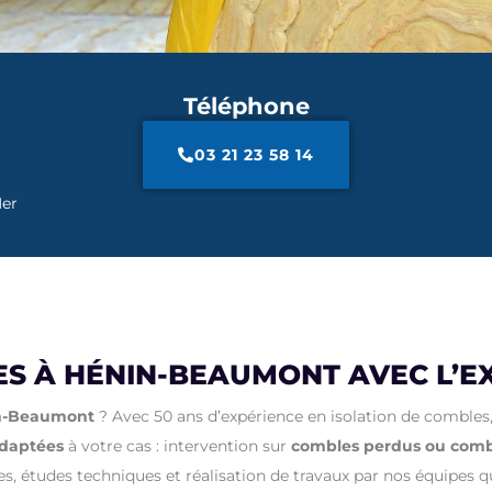
Téléphone
03 21 23 58 14
Mer
ES À HÉNIN-BEAUMONT AVEC L’E
in-Beaumont
? Avec 50 ans d’expérience en isolation de combles
adaptées
à votre cas : intervention sur
combles perdus ou com
s, études techniques et réalisation de travaux par nos équipes qua