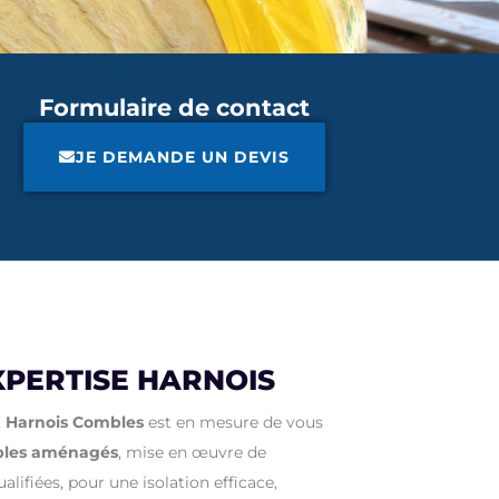
Formulaire de contact
JE DEMANDE UN DEVIS
XPERTISE HARNOIS
,
Harnois Combles
est en mesure de vous
bles aménagés
, mise en œuvre de
lifiées, pour une isolation efficace,