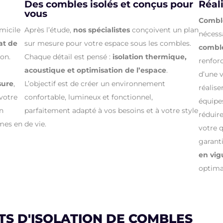
Des combles isolés et conçus pour
Réali
vous
Combl
micile
Après l’étude,
nos spécialistes
conçoivent un plan
nécess
at de
sur mesure pour votre espace sous les combles.
combl
ion.
Chaque détail est pensé :
isolation thermique,
renforc
acoustique et optimisation de l’espace
.
d’une 
sure
,
L’objectif est de créer un environnement
réalise
votre
confortable, lumineux et fonctionnel,
équipes
on
parfaitement adapté à vos besoins et à votre style
réduir
mes en
de vie.
votre 
garant
en vig
optima
TS D'ISOLATION DE COMBLES