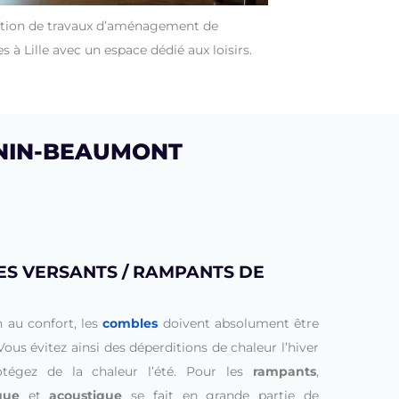
ation de travaux d’aménagement de
 à Lille avec un espace dédié aux loisirs.
ÉNIN-BEAUMONT
ES VERSANTS / RAMPANTS DE
 au confort, les
combles
doivent absolument être
Vous évitez ainsi des déperditions de chaleur l’hiver
tégez de la chaleur l’été. Pour les
rampants
,
que
et
acoustique
se fait en grande partie de