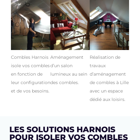
Combles Harnois
Aménagement
Réalisation de
isole vos combles
d’un salon
travaux
en fonction de
lumineux au sein
d’aménagement
leur configuration
des combles.
de combles à Lille
et de vos besoins.
avec un espace
dédié aux loisirs.
LES SOLUTIONS HARNOIS
POUR ISOLER VOS COMBLES