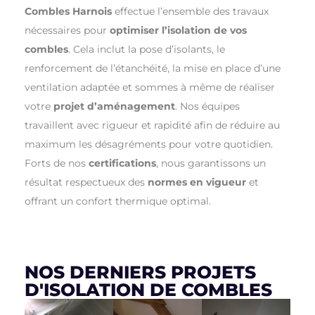
Combles Harnois
effectue l’ensemble des travaux
nécessaires pour
optimiser l’isolation de vos
combles
. Cela inclut la pose d’isolants, le
renforcement de l’étanchéité, la mise en place d’une
ventilation adaptée et sommes à même de réaliser
votre
projet d’aménagement
. Nos équipes
travaillent avec rigueur et rapidité afin de réduire au
maximum les désagréments pour votre quotidien.
Forts de nos
certifications
, nous garantissons un
résultat respectueux des
normes en vigueur
et
offrant un confort thermique optimal.
NOS DERNIERS PROJETS
D'ISOLATION DE COMBLES