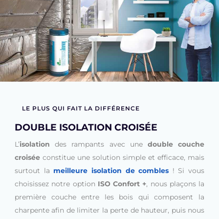
LE PLUS QUI FAIT LA DIFFÉRENCE
DOUBLE ISOLATION CROISÉE
L’
isolation
des rampants avec une
double couche
croisée
constitue une solution simple et efficace, mais
surtout la
meilleure isolation de combles
! Si vous
choisissez notre option
ISO Confort +
, nous plaçons la
première couche entre les bois qui composent la
charpente afin de limiter la perte de hauteur, puis nous