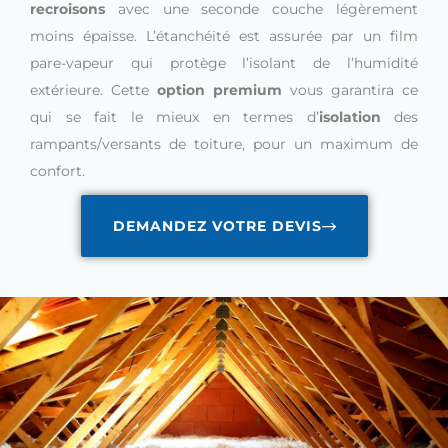
recroisons
avec une seconde couche légèrement
moins épaisse. L’étanchéité est assurée par un film
pare-vapeur qui protège l’isolant de l’humidité
extérieure. Cette
option premium
vous garantira ce
qui se fait le mieux en termes d’
isolation
des
rampants/versants de toiture, pour un maximum de
confort.
DEMANDEZ VOTRE DEVIS