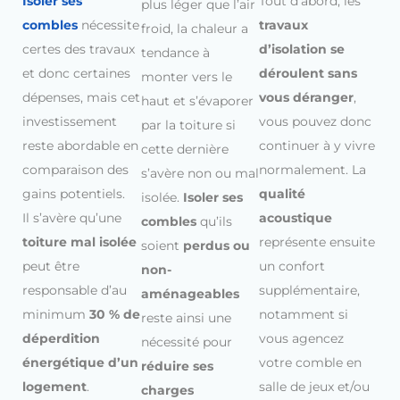
Isoler ses
Tout d’abord, les
plus léger que l’air
combles
nécessite
travaux
froid, la chaleur a
certes des travaux
d’isolation se
tendance à
et donc certaines
déroulent sans
monter vers le
dépenses, mais cet
vous déranger
,
haut et s’évaporer
investissement
vous pouvez donc
par la toiture si
reste abordable en
continuer à y vivre
cette dernière
comparaison des
normalement. La
s’avère non ou mal
gains potentiels.
qualité
isolée.
Isoler ses
Il s’avère qu’une
acoustique
combles
qu’ils
toiture mal isolée
représente ensuite
soient
perdus ou
peut être
un confort
non-
responsable d’au
supplémentaire,
aménageables
minimum
30 % de
notamment si
reste ainsi une
déperdition
vous agencez
nécessité pour
énergétique d’un
votre comble en
réduire ses
logement
.
salle de jeux et/ou
charges