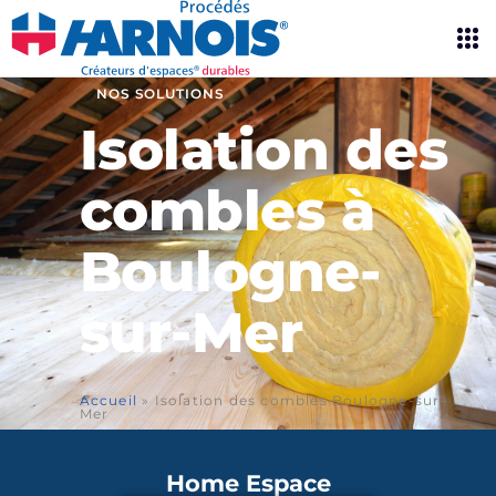
NOS SOLUTIONS
Isolation des
combles à
Boulogne-
sur-Mer
Accueil
»
Isolation des combles Boulogne-sur-
Mer
Home Espace