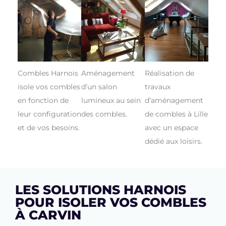
Combles Harnois
Aménagement
Réalisation de
isole vos combles
d’un salon
travaux
en fonction de
lumineux au sein
d’aménagement
leur configuration
des combles.
de combles à Lille
et de vos besoins.
avec un espace
dédié aux loisirs.
LES SOLUTIONS HARNOIS
POUR ISOLER VOS COMBLES
À CARVIN