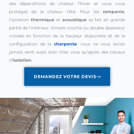
des déperditions de chaleur l’hiver et vous vous
protégez de la chaleur l’été. Pour les
rampants
,
l’isolation
thermique
et
acoustique
se fait en grande
partie de l’intérieur. Simple couche ou double épaisseur
croisée en fonction de la hauteur disponible et de la
configuration de la
charpente
, vous ne vous seriez
jamais senti aussi bien chez vous qu’après des travaux
d’
isolation.
DEMANDEZ VOTRE DEVIS