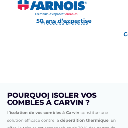
50 ans d’expertise
Procédés brevetés
C
POURQUOI ISOLER VOS
COMBLES À CARVIN ?
L’
isolation de vos combles à Carvin
constitue une
solution efficace contre la
déperdition thermique
. En
effet, la toiture est responsables de 30 % des pertes de