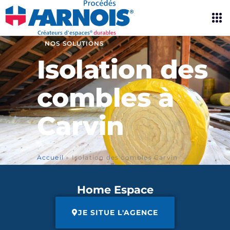
NOS SOLUTIONS
Isolation des
combles à
Carvin
Accueil
»
Isolation des combles Carvin
Home Espace
JE SITUE L'AGENCE