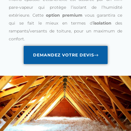
pare-vapeur qui protège l’isolant de l’humidité
extérieure. Cette
option premium
vous garantira ce
qui se fait le mieux en termes d’
isolation
des
rampants/versants de toiture, pour un maximum de
confort.
DEMANDEZ VOTRE DEVIS