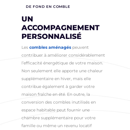
DE FOND EN COMBLE
UN
ACCOMPAGNEMENT
PERSONNALISÉ
Les
combles aménagés
peuvent
contribuer à améliorer considérablement
l’efficacité énergétique de votre maison.
Non seulement elle apporte une chaleur
supplémentaire en hiver, mais elle
contribue également à garder votre
maison fraîche en été. En outre, la
conversion des combles inutilisés en
espace habitable peut fournir une
chambre supplémentaire pour votre
famille ou même un revenu locatif