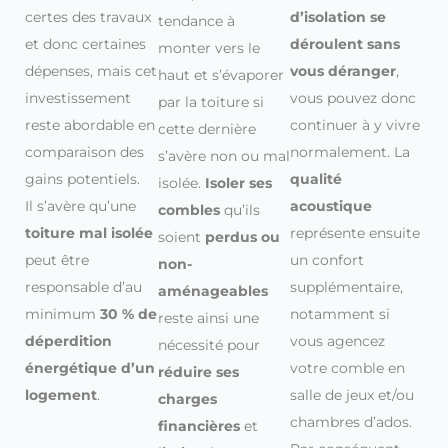
certes des travaux
d’isolation se
tendance à
et donc certaines
déroulent sans
monter vers le
dépenses, mais cet
vous déranger
,
haut et s’évaporer
investissement
vous pouvez donc
par la toiture si
reste abordable en
continuer à y vivre
cette dernière
comparaison des
normalement. La
s’avère non ou mal
gains potentiels.
qualité
isolée.
Isoler ses
Il s’avère qu’une
acoustique
combles
qu’ils
toiture mal isolée
représente ensuite
soient
perdus ou
peut être
un confort
non-
responsable d’au
supplémentaire,
aménageables
minimum
30 % de
notamment si
reste ainsi une
déperdition
vous agencez
nécessité pour
énergétique d’un
votre comble en
réduire ses
logement
.
salle de jeux et/ou
charges
chambres d’ados.
financières
et