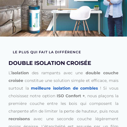
LE PLUS QUI FAIT LA DIFFÉRENCE
DOUBLE ISOLATION CROISÉE
L’
isolation
des rampants avec une
double couche
croisée
constitue une solution simple et efficace, mais
surtout la
meilleure isolation de combles
! Si vous
choisissez notre option
ISO Confort +
, nous plaçons la
première couche entre les bois qui composent la
charpente afin de limiter la perte de hauteur, puis nous
recroisons
avec une seconde couche légèrement
moins épaisse. L’étanchéité est assurée par un film