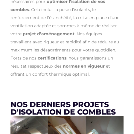
nécessaires pour
optimiser l’isolation de vos
combles
. Cela inclut la pose d’isolants, le
renforcement de l’étanchéité, la mise en place d’une
ventilation adaptée et sommes à même de réaliser
votre
projet d’aménagement
. Nos équipes
travaillent avec rigueur et rapidité afin de réduire au
maximum les désagréments pour votre quotidien.
Forts de nos
certifications
, nous garantissons un
résultat respectueux des
normes en vigueur
et
offrant un confort thermique optimal.
NOS DERNIERS PROJETS
D'ISOLATION DE COMBLES