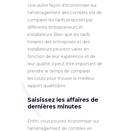
U
ne
aut
re
fa
ç
on
d
‘
é
conom
iser
sur
l
‘
am
én
agement
des
comb
les
est
de
compare
r
les
tar
if
s
propos
és
par
diff
é
rent
s
entrepreneurs
et
install
ateurs
.
B
ien
que
les
tar
if
s
hor
aires
des
entreprises
et
des
install
ateurs
pe
u
vent
var
ier
en
f
on
ction
de
le
ur
exp
é
ri
ence
et
de
le
ur
qual
ité
,
il
peut être
important
de
pre
nd
re
le
tem
ps
de
compare
r
les
coûts
pour
trou
ver
le
me
ille
ur
rapport
qual
ité/
pri
x
.
Saisissez les affaires de
dernières minutes
En
fin
,
v
ous
p
ou
vez
é
conom
iser sur
l’aménagement de combles
en