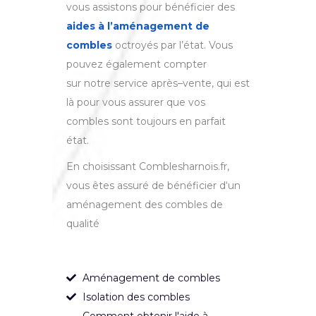
vous assistons pour bénéficier des
aides à l’aménagement de
combles
octroyés par l’état
.
V
ous
p
ou
vez
é
gal
ement
comp
ter
sur
notre
service
apr
è
s
–
vent
e
,
qui
est
l
à
pour
v
ous
ass
urer
que
v
os
comb
les
s
ont
tou
j
ours
en
par
f
ait
ét
at
.
En
cho
is
iss
ant
Com
bles
h
arn
ois
.
fr
,
v
ous
ê
tes
ass
ur
é
de
b
én
é
f
ic
ier
d
‘
un
am
én
agement
des
comb
les
de
qual
ité
Aménagement de combles
Isolation des combles
Comment obtenir l'aide à