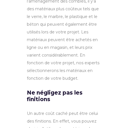
l
‘
am
én
agement
des
comb
les
,
il y’a
des
mat
é
ri
aux
plus
co
û
te
ux
t
els
que
le
ver
re
,
le
mar
bre
,
le
pl
ast
ique
et
le
b
é
ton
qui pe
u
vent
é
gal
ement
ê
tre
util
is
és lors de votre projet
.
Les
mat
é
ri
aux
pe
u
vent
ê
tre
ac
het
és
en
l
igne
o
u
en
mag
asin
,
et
le
urs
pri
x
var
ient
cons
id
ér
able
ment. En
fonction de votre projet, nos experts
sélectionnerons les matériaux en
fonction de votre budget.
Ne négligez pas les
finitions
Un
aut
re
co
û
t
c
ach
é
peut être
cel
ui
des
fin
itions
.
En effet, v
ous
p
ou
vez