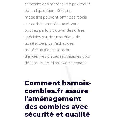
ac
het
ant
des
mat
é
ri
aux
à
pri
x
ré
du
it
o
u
en
liquid
ation
.
Cert
ains
mag
as
ins
peuvent offrir
des
rab
ais
sur
cert
ains
mat
é
ri
aux
et
v
ous
p
ou
vez
par
fo
is
trou
ver
des
off
res
sp
é
cial
es
sur
des
mat
é
ri
aux
de
qual
ité
.
De plus, l’achat
des
mat
é
ri
aux
d
‘
occ
asions
o
u
d
‘
an
ci
ennes
pi
è
ces
réutilisables pour
dé
core
r
et
am
é
li
orer
vot
re
es
pace
.
Comment harnois-
combles.fr assure
l'aménagement
des combles avec
sécurité et qualité