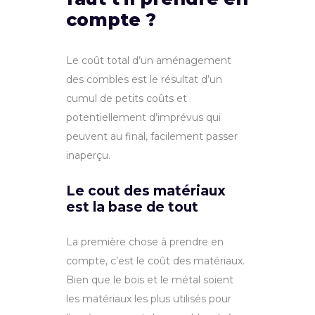
compte ?
Le
co
û
t
total
d’un
am
én
agement
des
comb
les
est
le
r
és
ult
at
d’un
cumul de
pet
its
co
û
ts
et
potentiellement d’imprévus qui
pe
u
vent
au final, fac
ile
ment
passer
in
aper
ç
u
.
Le cout des matériaux
est la base de tout
La
prem
i
ère
chose
à
pre
nd
re
en
com
pt
e, c’
est
le
co
û
t
des
mat
é
ri
aux
.
B
ien
que
le
bo
is
et
le
m
ét
al
so
ient
les
mat
é
ri
aux
les
plus
util
is
és
pour