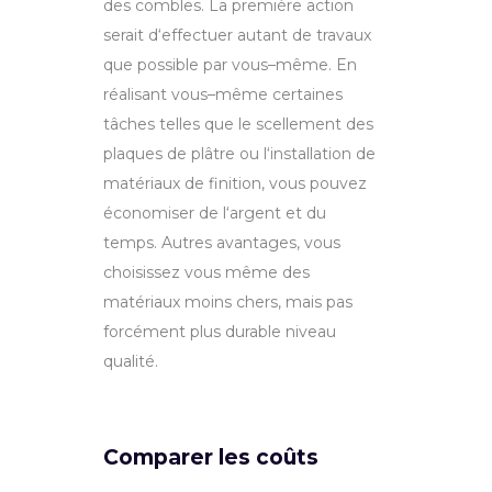
des
comb
les
.
La
prem
i
ère action
serait
d
‘
effect
uer
aut
ant
de
tra
v
aux
que
possible
par v
ous
–
m
ê
me
.
En
ré
alis
ant
v
ous
–
m
ê
me
certain
es
t
â
ches
tell
es
que
le
s
cel
lement
des
pl
aques
de
pl
â
tre
o
u
l
‘
install
ation
de
mat
é
ri
aux
de
fin
ition
,
v
ous
p
ou
vez
é
conom
iser
de
l
‘
arg
ent
et
du
tem
ps
.
Autres avantages, vous
choisissez vous même
des
mat
é
ri
aux
mo
ins
c
hers, mais pas
forcément plus durable niveau
qualité
.
Comparer les coûts