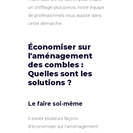
un chiffrage plus précis,
notre
é
qu
ipe
de
profession
nels
v
ous
assiste dans
cette démarche
.
Économiser sur
l'aménagement
des combles :
Quelles sont les
solutions ?
Le faire soi-même
Il
exist
e
plus
ie
urs
fa
ç
ons
d
‘
é
conom
iser
sur
l
‘
am
én
agement