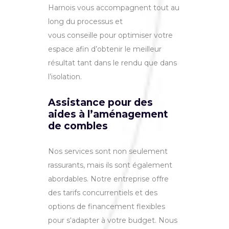
Harnois
v
ous
accomp
agn
ent
t
out
au
long
du
process
us
et
v
ous
con
se
ille
pour
optim
iser
vot
re
es
pace
afin
d’ob
ten
ir
le
me
ille
ur
r
és
ult
at tant dans le rendu que dans
l’isolation
.
Assistance pour des
aides à l’aménagement
de combles
Nos services sont
non
se
u
lement
r
ass
ur
ants
,
m
ais
il
s
s
ont
é
gal
ement
ab
ord
ables
.
Notre
ent
re
prise
off
re
des
tar
if
s
concurrent
i
els
et
des
options
de
finance
ment
flex
ibles
pour
s
‘
ad
apter
à
vot
re
budget. Nous