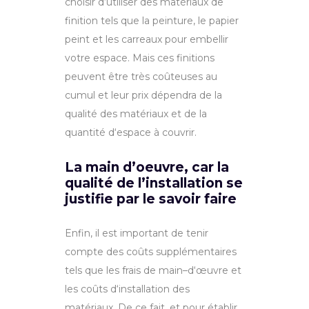
cho
is
ir
d
‘
util
iser
des
mat
é
ri
aux
de
fin
ition
t
els
que
la
pe
int
ure
,
le
pap
ier
pe
int
et
les
car
re
aux
pour
embell
ir
vot
re
es
pace
.
Mais ces
fin
itions
pe
u
vent
ê
tre
tr
è
s
co
û
te
uses
au
cumul et
le
ur
pri
x
dé
pend
ra
de
la
qual
ité
des
mat
é
ri
aux
et
de
la
quant
ité
d
‘
esp
ace
à
cou
v
rir
.
La main d’oeuvre, car la
qualité de l’installation se
justifie par le savoir faire
En
fin
,
il
est
important
de
ten
ir
com
pt
e
des
co
û
ts
suppl
é
ment
aires
t
els
que
les
fra
is
de
main
–
d
‘
œ
uv
re
et
les
co
û
ts
d
‘
install
ation
des
mat
é
ri
aux
.
De ce fait, et pour établir