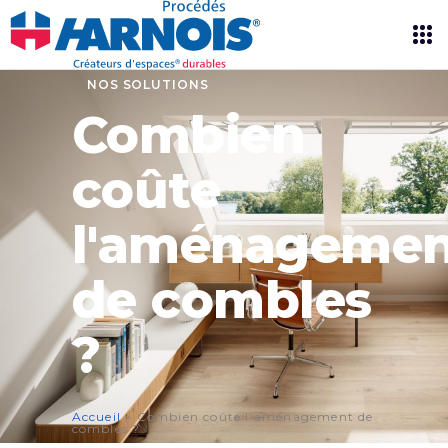
NOS SOLUTIONS
Combien
coûte
l'aménagemen
de combles
?
Accueil
»
Combien coûte l’aménagement de
combles ?