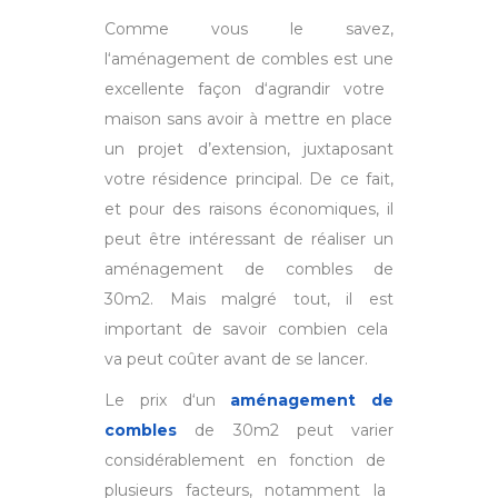
Comme vous le savez,
l
‘
am
én
agement
de
comb
les
est
une
excellent
e
fa
ç
on
d
‘
ag
rand
ir
vot
re
ma
ison
sans
av
oir
à
mettre en place
un projet
d’extension, juxtaposant
votre résidence principal
. De ce fait,
et pour des raisons économiques, il
peut être intéressant de réaliser un
aménagement de combles de
30m2. Mais malgré tout
,
il
est
important
de
sav
oir
comb
ien
c
ela
va
peut
co
û
ter
av
ant
de
se
l
ancer
.
Le
pri
x
d
‘
un
aménagement de
combles
de
30
m
2
pe
ut
var
ier
cons
id
ér
able
ment
en
f
on
ction
de
plus
ie
urs
fact
e
urs
,
not
am
ment
la