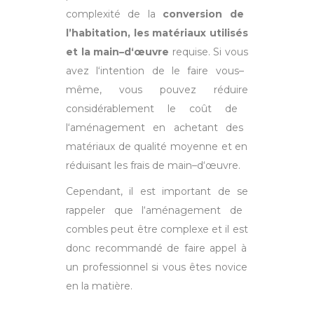
complex
ité
de
la
conversion de
l’habitation
,
les
mat
é
ri
aux
util
is
és
et
la
main
–
d
‘
œ
uv
re
requise
.
Si
v
ous
a
vez
l
‘
intention
de
le
faire
v
ous
–
m
ê
me
,
v
ous
p
ou
vez
ré
du
ire
cons
id
ér
able
ment
le
co
û
t
de
l
‘
am
én
agement
en
ac
het
ant
des
mat
é
ri
aux
de
qual
ité
m
oy
enne
et
en
ré
du
is
ant
les
fra
is
de
main
–
d
‘
œ
uv
re
.
C
epend
ant
,
il
est
important
de
se
rapp
el
er
que l
‘am
én
agement
de
comb
les
peut
ê
tre
complexe
et
il
est
don
c
recomm
and
é
de
faire
app
el
à
un
profession
nel
si
v
ous
êtes novice
en la matière
.