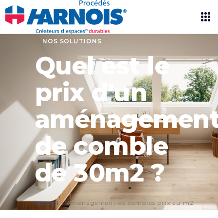
NOS SOLUTIONS
Quel est le
prix d'un
aménagemen
de comble
de 30m2 ?
Accueil
»
Aménagement de combles prix au m2