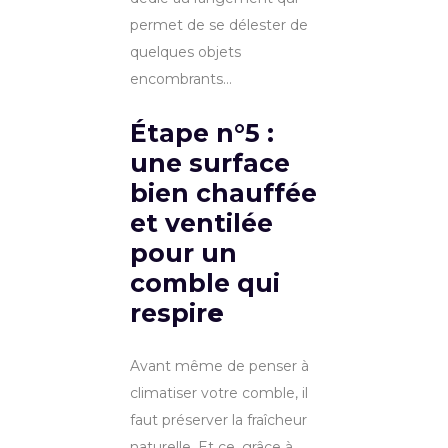
permet de se délester de
quelques objets
encombrants…
Étape n°5 :
une surface
bien chauffée
et ventilée
pour un
comble qui
respir
e
Avant même de penser à
climatiser votre comble, il
faut préserver la fraîcheur
naturelle. Et ce, grâce à